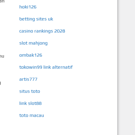
an
hoki126
betting sites uk
casino rankings 2028
slot mahjong
ombak126
nu
tokowin99 link alternatif
artis777
g
situs toto
link slot88
toto macau