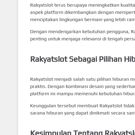
Rakyatslot terus berupaya meningkatkan kuali
aspek platform dikembangkan dengan mempert
menciptakan lingkungan bermain yang lebih r
Dengan mendengarkan kebutuhan pengguna, Raky
penting untuk menjaga relevansi di tengah persa
Rakyatslot Sebagai Pilihan H
Rakyatslot menjadi salah satu pilihan hiburan 
praktis. Dengan kombinasi desain yang sederhan
platform ini mampu memenuhi kebutuhan hiburan
Keunggulan tersebut membuat Rakyatslot tidak 
sarana hiburan yang dapat dinikmati secara san
Kesimpulan Tentang Rakyatsl