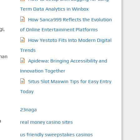
Term Data Analytics in Winbox
How Sanca999 Reflects the Evolution
i,
of Online Entertainment Platforms
How Yestoto Fits Into Modern Digital
Trends
man
Apidewa: Bringing Accessibility and
Innovation Together
Situs Slot Maxwin Tips for Easy Entry
Today
23naga
a
real money casino sites
us friendly sweepstakes casinos