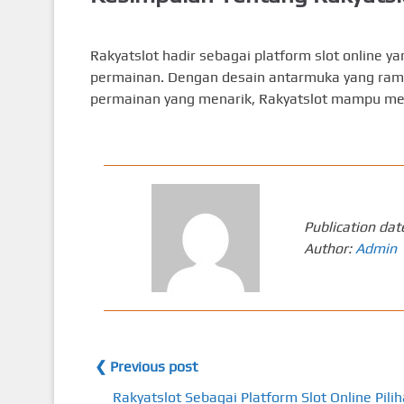
Rakyatslot hadir sebagai platform slot online
permainan. Dengan desain antarmuka yang ramah
permainan yang menarik, Rakyatslot mampu m
Publication dat
Author:
Admin
❮ Previous post
Rakyatslot Sebagai Platform Slot Online Pili