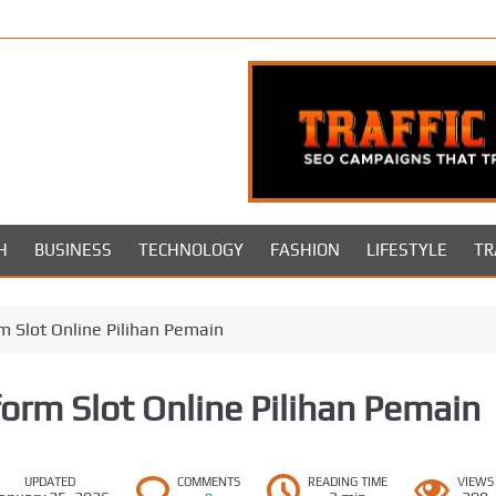
H
BUSINESS
TECHNOLOGY
FASHION
LIFESTYLE
TR
m Slot Online Pilihan Pemain
orm Slot Online Pilihan Pemain
UPDATED
COMMENTS
READING TIME
VIEWS