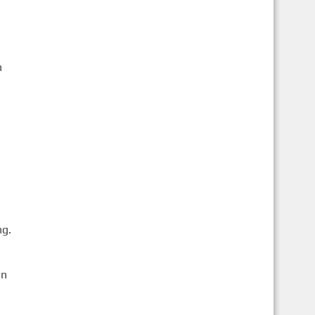
n
g.
an