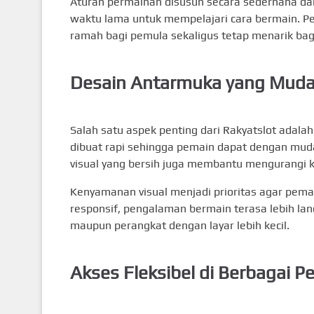
Aturan permainan disusun secara sederhana d
waktu lama untuk mempelajari cara bermain. Pe
ramah bagi pemula sekaligus tetap menarik ba
Desain Antarmuka yang Mud
Salah satu aspek penting dari Rakyatslot adala
dibuat rapi sehingga pemain dapat dengan mud
visual yang bersih juga membantu mengurangi k
Kenyamanan visual menjadi prioritas agar pem
responsif, pengalaman bermain terasa lebih lan
maupun perangkat dengan layar lebih kecil.
Akses Fleksibel di Berbagai P