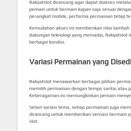
Rakyatslot dirancang agar dapat diakses melalui
pemain untuk bermain kapan saja sesuai deng
perangkat mobile, performa permainan tetap te
Kemudahan akses ini memberikan nilai tambah k
dukungan teknologi yang memadai, Rakyatslot m
berbagai kondisi.
Variasi Permainan yang Dised
Rakyatslot menawarkan berbagai pilihan permai
memilih permainan dengan tempo santai atau p
Keberagaman ini memungkinkan pemain menyes
Selain variasi tema, setiap permainan juga memil
dirancang untuk memberikan sensasi bermain y
slot.