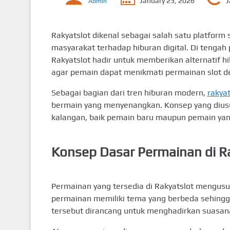
January 23, 2026
J
Admin
Rakyatslot dikenal sebagai salah satu platform
masyarakat terhadap hiburan digital. Di tenga
Rakyatslot hadir untuk memberikan alternatif hi
agar pemain dapat menikmati permainan slot d
Sebagai bagian dari tren hiburan modern,
rakyat
bermain yang menyenangkan. Konsep yang diusu
kalangan, baik pemain baru maupun pemain yang
Konsep Dasar Permainan di R
Permainan yang tersedia di Rakyatslot mengusu
permainan memiliki tema yang berbeda sehing
tersebut dirancang untuk menghadirkan suasan