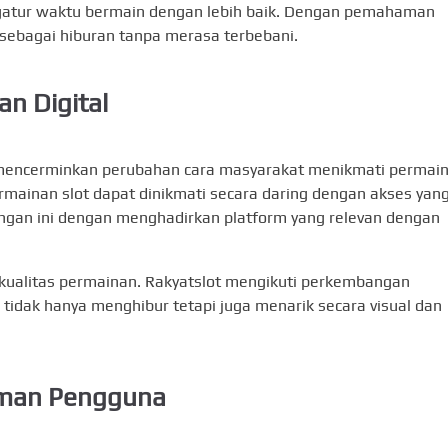
gatur waktu bermain dengan lebih baik. Dengan pemahaman
sebagai hiburan tanpa merasa terbebani.
n Digital
ot mencerminkan perubahan cara masyarakat menikmati permain
ermainan slot dapat dinikmati secara daring dengan akses yan
ngan ini dengan menghadirkan platform yang relevan dengan
 kualitas permainan. Rakyatslot mengikuti perkembangan
idak hanya menghibur tetapi juga menarik secara visual dan
man Pengguna