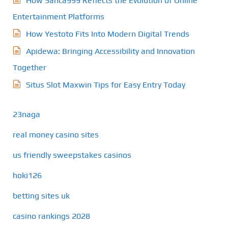
How Sanca999 Reflects the Evolution of Online
Entertainment Platforms
How Yestoto Fits Into Modern Digital Trends
Apidewa: Bringing Accessibility and Innovation
Together
Situs Slot Maxwin Tips for Easy Entry Today
23naga
real money casino sites
us friendly sweepstakes casinos
hoki126
betting sites uk
casino rankings 2028