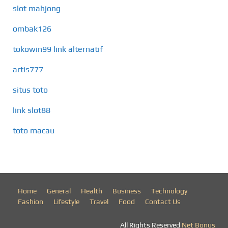
slot mahjong
ombak126
tokowin99 link alternatif
artis777
situs toto
link slot88
toto macau
Home
General
Health
Business
Technology
Fashion
Lifestyle
Travel
Food
Contact Us
All Rights Reserved
Net Bonus