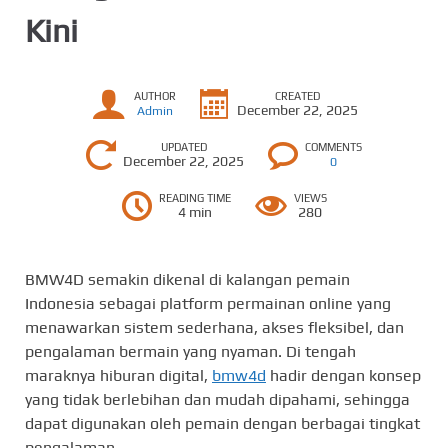
Kini
AUTHOR
CREATED
December 22, 2025
Admin
UPDATED
COMMENTS
December 22, 2025
0
READING TIME
VIEWS
4 min
280
BMW4D semakin dikenal di kalangan pemain
Indonesia sebagai platform permainan online yang
menawarkan sistem sederhana, akses fleksibel, dan
pengalaman bermain yang nyaman. Di tengah
maraknya hiburan digital,
bmw4d
hadir dengan konsep
yang tidak berlebihan dan mudah dipahami, sehingga
dapat digunakan oleh pemain dengan berbagai tingkat
pengalaman.