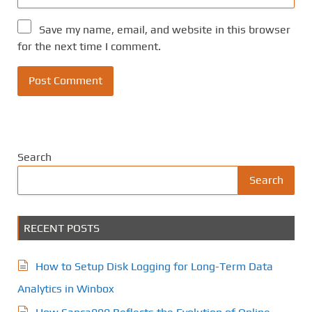
Save my name, email, and website in this browser
for the next time I comment.
Search
Search
RECENT POSTS
How to Setup Disk Logging for Long-Term Data
Analytics in Winbox