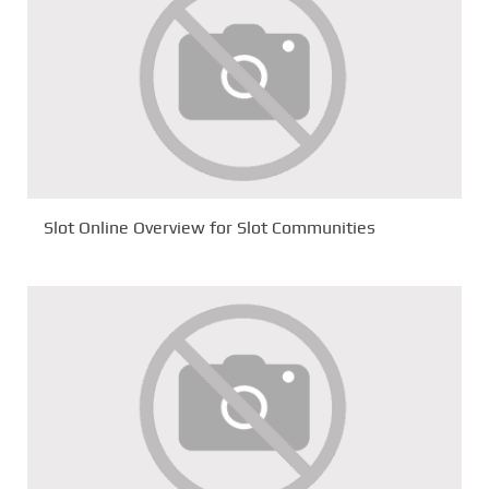
Slot Online Overview for Slot Communities