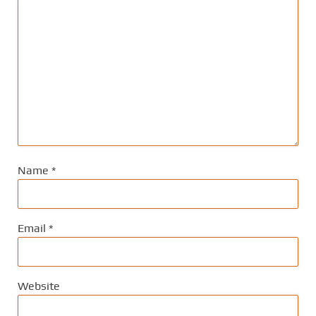
Name
*
Email
*
Website