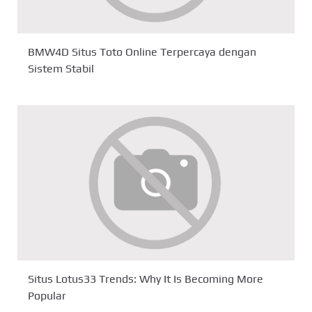
BMW4D Situs Toto Online Terpercaya dengan
Sistem Stabil
Situs Lotus33 Trends: Why It Is Becoming More
Popular