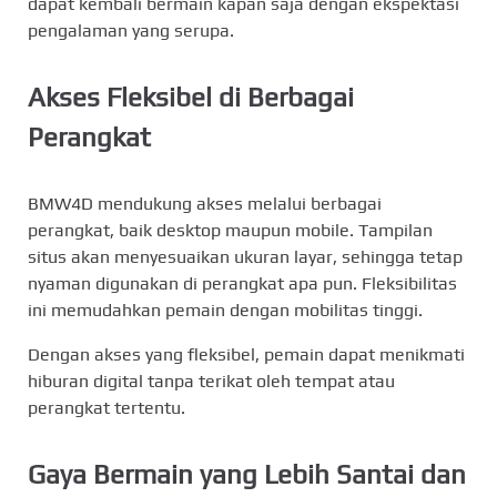
dapat kembali bermain kapan saja dengan ekspektasi
pengalaman yang serupa.
Akses Fleksibel di Berbagai
Perangkat
BMW4D mendukung akses melalui berbagai
perangkat, baik desktop maupun mobile. Tampilan
situs akan menyesuaikan ukuran layar, sehingga tetap
nyaman digunakan di perangkat apa pun. Fleksibilitas
ini memudahkan pemain dengan mobilitas tinggi.
Dengan akses yang fleksibel, pemain dapat menikmati
hiburan digital tanpa terikat oleh tempat atau
perangkat tertentu.
Gaya Bermain yang Lebih Santai dan