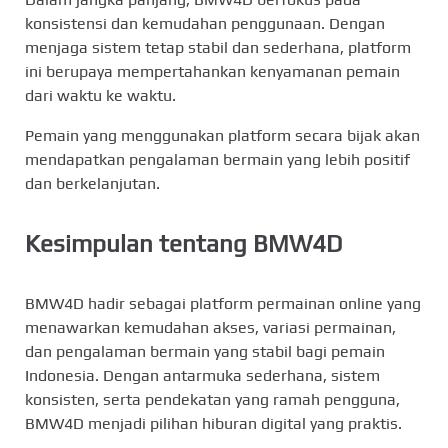
konsistensi dan kemudahan penggunaan. Dengan
menjaga sistem tetap stabil dan sederhana, platform
ini berupaya mempertahankan kenyamanan pemain
dari waktu ke waktu.
Pemain yang menggunakan platform secara bijak akan
mendapatkan pengalaman bermain yang lebih positif
dan berkelanjutan.
Kesimpulan tentang BMW4D
BMW4D hadir sebagai platform permainan online yang
menawarkan kemudahan akses, variasi permainan,
dan pengalaman bermain yang stabil bagi pemain
Indonesia. Dengan antarmuka sederhana, sistem
konsisten, serta pendekatan yang ramah pengguna,
BMW4D menjadi pilihan hiburan digital yang praktis.