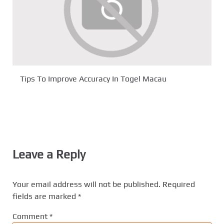
Tips To Improve Accuracy In Togel Macau
Leave a Reply
Your email address will not be published.
Required
fields are marked
*
Comment
*