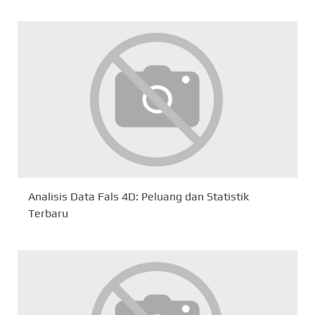
Analisis Data Fals 4D: Peluang dan Statistik
Terbaru