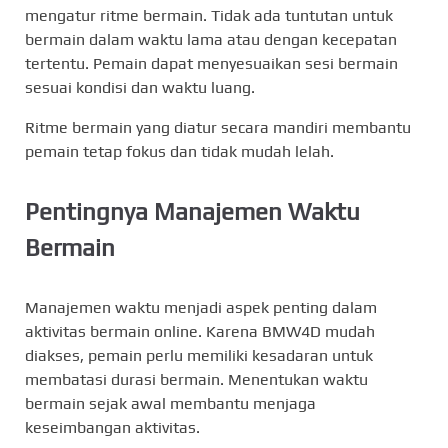
mengatur ritme bermain. Tidak ada tuntutan untuk
bermain dalam waktu lama atau dengan kecepatan
tertentu. Pemain dapat menyesuaikan sesi bermain
sesuai kondisi dan waktu luang.
Ritme bermain yang diatur secara mandiri membantu
pemain tetap fokus dan tidak mudah lelah.
Pentingnya Manajemen Waktu
Bermain
Manajemen waktu menjadi aspek penting dalam
aktivitas bermain online. Karena BMW4D mudah
diakses, pemain perlu memiliki kesadaran untuk
membatasi durasi bermain. Menentukan waktu
bermain sejak awal membantu menjaga
keseimbangan aktivitas.