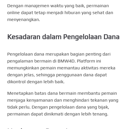
Dengan manajemen waktu yang baik, permainan
online dapat tetap menjadi hiburan yang sehat dan
menyenangkan.
Kesadaran dalam Pengelolaan Dana
Pengelolaan dana merupakan bagian penting dari
pengalaman bermain di BMW4D. Platform ini
memungkinkan pemain memantau aktivitas mereka
dengan jelas, sehingga penggunaan dana dapat
dikontrol dengan lebih baik.
Menetapkan batas dana bermain membantu pemain
menjaga kenyamanan dan menghindari tekanan yang
tidak perlu. Dengan pengelolaan dana yang bijak,
permainan dapat dinikmati dengan lebih tenang.