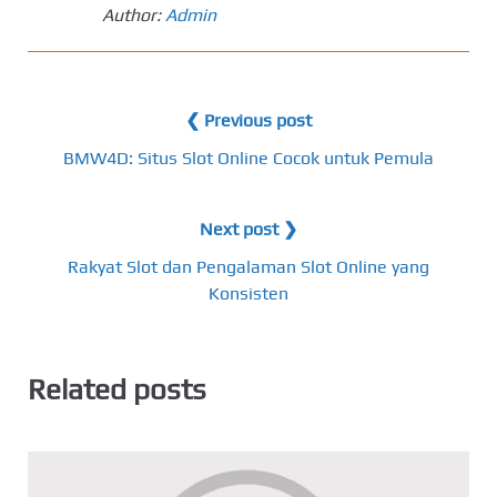
Author:
Admin
❮ Previous post
BMW4D: Situs Slot Online Cocok untuk Pemula
Next post ❯
Rakyat Slot dan Pengalaman Slot Online yang
Konsisten
Related posts